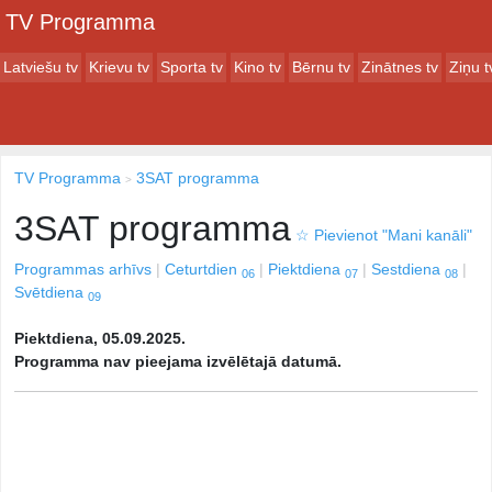
TV Programma
Latviešu tv
Krievu tv
Sporta tv
Kino tv
Bērnu tv
Zinātnes tv
Ziņu t
TV Programma
3SAT programma
3SAT programma
☆
Pievienot "Mani kanāli"
Programmas arhīvs
Ceturtdien
Piektdiena
Sestdiena
06
07
08
Svētdiena
09
Piektdiena, 05.09.2025.
Programma nav pieejama izvēlētajā datumā.