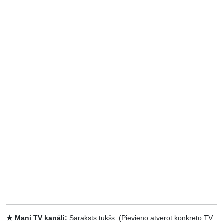
★ Mani TV kanāli:
Saraksts tukšs. (Pievieno atverot konkrēto TV