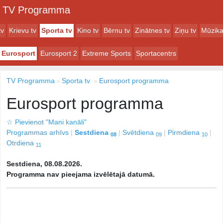
TV Programma
tv
Krievu tv
Sporta tv
Kino tv
Bērnu tv
Zinātnes tv
Ziņu tv
Mūzika
Eurosport
Eurosport 2
Extreme Sports
Sportacentrs
TV Programma
Sporta tv
Eurosport programma
Eurosport programma
☆
Pievienot "Mani kanāli"
Programmas arhīvs
Sestdiena
Svētdiena
Pirmdiena
08
09
10
Otrdiena
11
Sestdiena, 08.08.2026.
Programma nav pieejama izvēlētajā datumā.