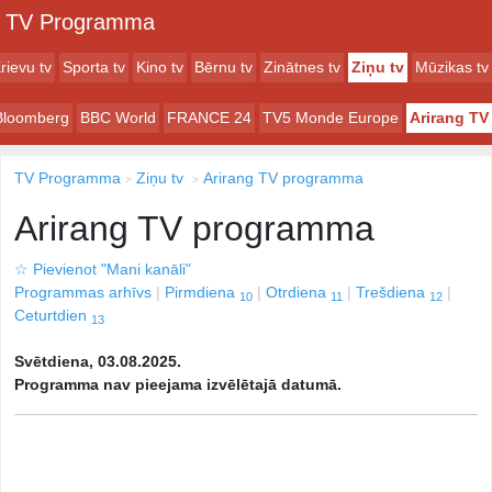
TV Programma
rievu tv
Sporta tv
Kino tv
Bērnu tv
Zinātnes tv
Ziņu tv
Mūzikas tv
Bloomberg
BBC World
FRANCE 24
TV5 Monde Europe
Arirang TV
TV Programma
Ziņu tv
Arirang TV programma
Arirang TV programma
☆
Pievienot "Mani kanāli"
Programmas arhīvs
Pirmdiena
Otrdiena
Trešdiena
10
11
12
Ceturtdien
13
Svētdiena, 03.08.2025.
Programma nav pieejama izvēlētajā datumā.