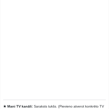
★ Mani TV kanāli:
Saraksts tukšs. (Pievieno atverot konkrēto TV