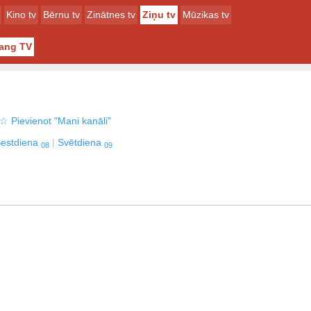
Kino tv
Bērnu tv
Zinātnes tv
Ziņu tv
Mūzikas tv
rang TV
☆
Pievienot "Mani kanāli"
estdiena
Svētdiena
08
09