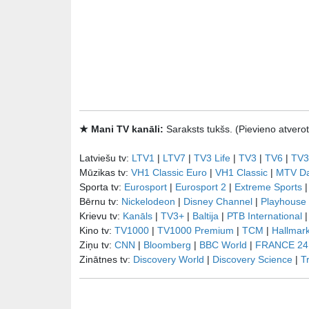
★ Mani TV kanāli:
Saraksts tukšs. (Pievieno atve
Latviešu tv:
LTV1
|
LTV7
|
TV3 Life
|
TV3
|
TV6
|
TV3
Mūzikas tv:
VH1 Classic Euro
|
VH1 Classic
|
MTV D
Sporta tv:
Eurosport
|
Eurosport 2
|
Extreme Sports
Bērnu tv:
Nickelodeon
|
Disney Channel
|
Playhouse
Krievu tv:
Kanāls
|
TV3+
|
Baltija
|
РТB International
Kino tv:
TV1000
|
TV1000 Premium
|
TCM
|
Hallmar
Ziņu tv:
CNN
|
Bloomberg
|
BBC World
|
FRANCE 24
Zinātnes tv:
Discovery World
|
Discovery Science
|
T