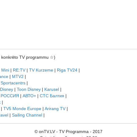
rot konkrēto TV programmu ☆)
 Mini
|
RE:TV
|
TV Kurzeme
|
Riga TV24
|
ance
|
MTV2
|
|
Sportacentrs
|
 Disney
|
Toon Disney
|
Karusel
|
|
РОССИЯ
|
АВТО+
|
СТС Балтия
|
k
|
|
TV5 Monde Europe
|
Arirang TV
|
ravel
|
Sailing Channel
|
© onTV.LV - TV Programma - 2017