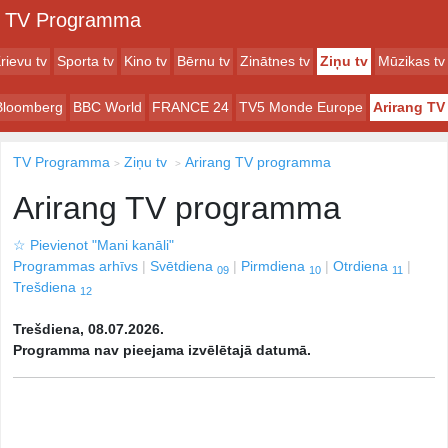
TV Programma
rievu tv
Sporta tv
Kino tv
Bērnu tv
Zinātnes tv
Ziņu tv
Mūzikas tv
Bloomberg
BBC World
FRANCE 24
TV5 Monde Europe
Arirang TV
TV Programma
Ziņu tv
Arirang TV programma
Arirang TV programma
☆
Pievienot "Mani kanāli"
Programmas arhīvs
Svētdiena
Pirmdiena
Otrdiena
09
10
11
Trešdiena
12
Trešdiena, 08.07.2026.
Programma nav pieejama izvēlētajā datumā.