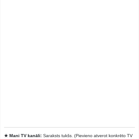
★ Mani TV kanāli:
Saraksts tukšs. (Pievieno atverot konkrēto TV