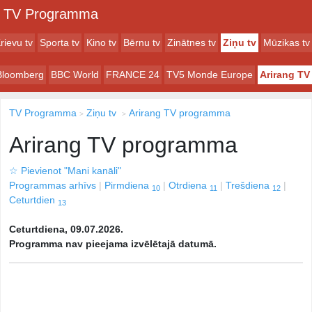
TV Programma
rievu tv
Sporta tv
Kino tv
Bērnu tv
Zinātnes tv
Ziņu tv
Mūzikas tv
Bloomberg
BBC World
FRANCE 24
TV5 Monde Europe
Arirang TV
TV Programma
Ziņu tv
Arirang TV programma
Arirang TV programma
☆
Pievienot "Mani kanāli"
Programmas arhīvs
Pirmdiena
Otrdiena
Trešdiena
10
11
12
Ceturtdien
13
Ceturtdiena, 09.07.2026.
Programma nav pieejama izvēlētajā datumā.