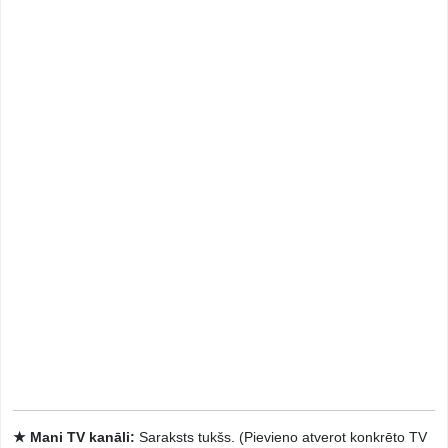
★ Mani TV kanāli:
Saraksts tukšs. (Pievieno atverot konkrēto TV