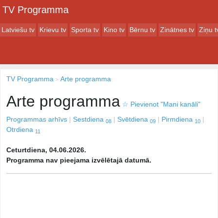
TV Programma
Latviešu tv
Krievu tv
Sporta tv
Kino tv
Bērnu tv
Zinātnes tv
Ziņu t
TV Programma
Arte programma
Arte programma
☆
Pievienot "Mani kanāli"
Programmas arhīvs
Sestdiena
Svētdiena
Pirmdiena
08
09
10
Otrdiena
11
Ceturtdiena, 04.06.2026.
Programma nav pieejama izvēlētajā datumā.