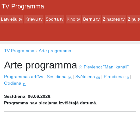
TV Programma
Latviešu tv
Krievu tv
Sporta tv
Kino tv
Bērnu tv
Zinātnes tv
Ziņu t
TV Programma
Arte programma
Arte programma
☆
Pievienot "Mani kanāli"
Programmas arhīvs
Sestdiena
Svētdiena
Pirmdiena
08
09
10
Otrdiena
11
Sestdiena, 06.06.2026.
Programma nav pieejama izvēlētajā datumā.