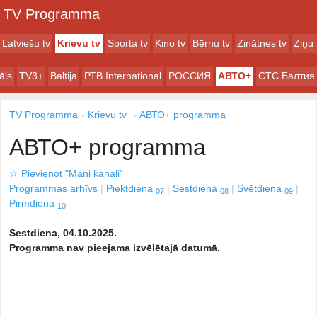
TV Programma
Latviešu tv
Krievu tv
Sporta tv
Kino tv
Bērnu tv
Zinātnes tv
Ziņu 
āls
TV3+
Baltija
РТB International
РОССИЯ
АВТО+
СТС Балтия
TV Programma
Krievu tv
АВТО+ programma
АВТО+ programma
☆
Pievienot "Mani kanāli"
Programmas arhīvs
Piektdiena
Sestdiena
Svētdiena
07
08
09
Pirmdiena
10
Sestdiena, 04.10.2025.
Programma nav pieejama izvēlētajā datumā.