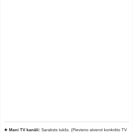
★ Mani TV kanāli:
Saraksts tukšs. (Pievieno atverot konkrēto TV