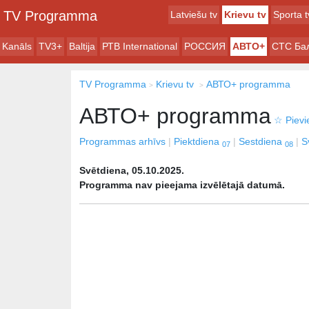
TV Programma
Latviešu tv
Krievu tv
Sporta t
Kanāls
TV3+
Baltija
РТB International
РОССИЯ
АВТО+
СТС Ба
TV Programma
Krievu tv
АВТО+ programma
АВТО+ programma
☆
Pievi
Programmas arhīvs
Piektdiena
Sestdiena
S
07
08
Svētdiena, 05.10.2025.
Programma nav pieejama izvēlētajā datumā.