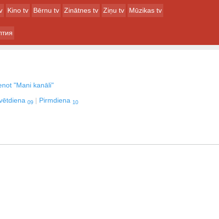
v
Kino tv
Bērnu tv
Zinātnes tv
Ziņu tv
Mūzikas tv
лтия
enot "Mani kanāli"
vētdiena
Pirmdiena
09
10