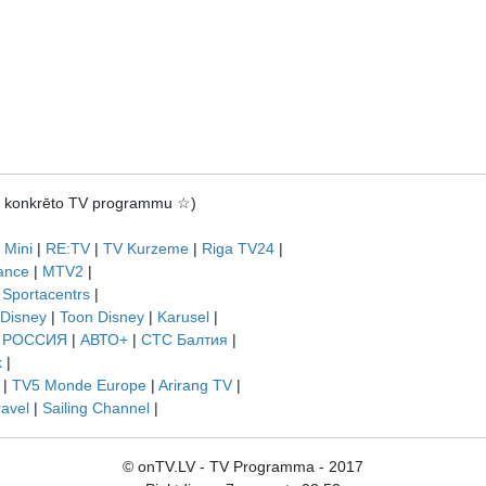
rot konkrēto TV programmu ☆)
 Mini
|
RE:TV
|
TV Kurzeme
|
Riga TV24
|
ance
|
MTV2
|
|
Sportacentrs
|
 Disney
|
Toon Disney
|
Karusel
|
|
РОССИЯ
|
АВТО+
|
СТС Балтия
|
k
|
|
TV5 Monde Europe
|
Arirang TV
|
ravel
|
Sailing Channel
|
© onTV.LV - TV Programma - 2017