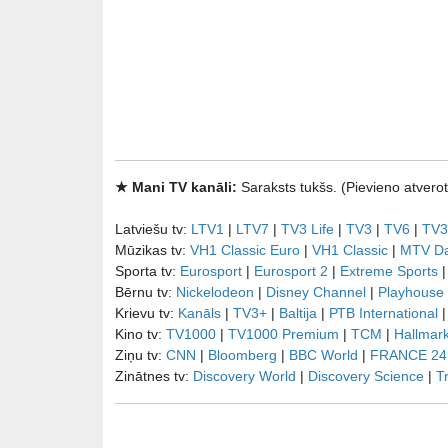
★ Mani TV kanāli:
Saraksts tukšs. (Pievieno atve
Latviešu tv:
LTV1
|
LTV7
|
TV3 Life
|
TV3
|
TV6
|
TV3
Mūzikas tv:
VH1 Classic Euro
|
VH1 Classic
|
MTV D
Sporta tv:
Eurosport
|
Eurosport 2
|
Extreme Sports
Bērnu tv:
Nickelodeon
|
Disney Channel
|
Playhouse
Krievu tv:
Kanāls
|
TV3+
|
Baltija
|
РТB International
Kino tv:
TV1000
|
TV1000 Premium
|
TCM
|
Hallmar
Ziņu tv:
CNN
|
Bloomberg
|
BBC World
|
FRANCE 24
Zinātnes tv:
Discovery World
|
Discovery Science
|
T