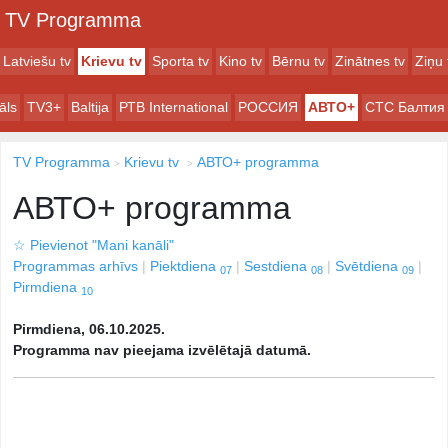
TV Programma
Latviešu tv
Krievu tv
Sporta tv
Kino tv
Bērnu tv
Zinātnes tv
Ziņu 
āls
TV3+
Baltija
РТB International
РОССИЯ
АВТО+
СТС Балтия
TV Programma
Krievu tv
АВТО+ programma
АВТО+ programma
☆
Pievienot "Mani kanāli"
Programmas arhīvs
Piektdiena
Sestdiena
Svētdiena
07
08
09
Pirmdiena
10
Pirmdiena, 06.10.2025.
Programma nav pieejama izvēlētajā datumā.