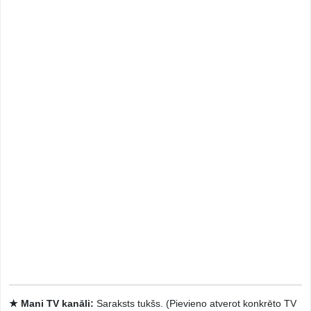
★ Mani TV kanāli:
Saraksts tukšs. (Pievieno atverot konkrēto TV