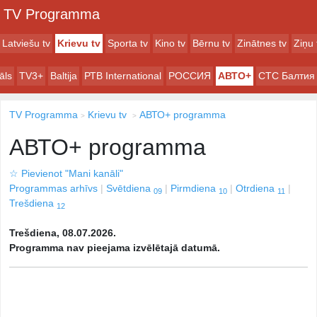
TV Programma
Latviešu tv
Krievu tv
Sporta tv
Kino tv
Bērnu tv
Zinātnes tv
Ziņu 
āls
TV3+
Baltija
РТB International
РОССИЯ
АВТО+
СТС Балтия
TV Programma
Krievu tv
АВТО+ programma
АВТО+ programma
☆
Pievienot "Mani kanāli"
Programmas arhīvs
Svētdiena
Pirmdiena
Otrdiena
09
10
11
Trešdiena
12
Trešdiena, 08.07.2026.
Programma nav pieejama izvēlētajā datumā.