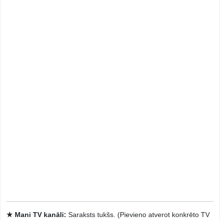
★ Mani TV kanāli:
Saraksts tukšs. (Pievieno atverot konkrēto TV