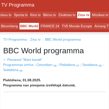
TV Programma
rievu tv
Sporta tv
Kino tv
Bērnu tv
Zinātnes tv
Ziņu tv
Mūzikas tv
Bloomberg
BBC World
FRANCE 24
TV5 Monde Europe
Arirang 
TV Programma
Ziņu tv
BBC World programma
BBC World programma
☆
Pievienot "Mani kanāli"
Programmas arhīvs
Ceturtdien
Piektdiena
Sestdiena
06
07
08
Svētdiena
09
Piektdiena, 01.08.2025.
Programma nav pieejama izvēlētajā datumā.