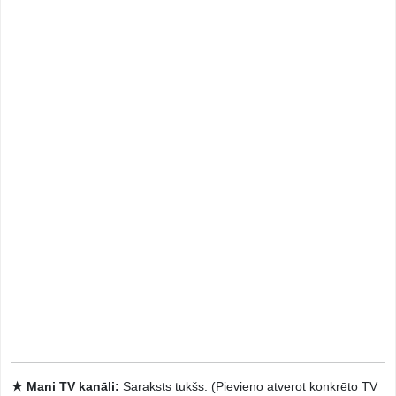
★ Mani TV kanāli:
Saraksts tukšs. (Pievieno atverot konkrēto TV