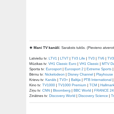
★ Mani TV kanāli:
Saraksts tukšs. (Pievieno atve
Latviešu tv:
LTV1
|
LTV7
|
TV3 Life
|
TV3
|
TV6
|
TV3
Mūzikas tv:
VH1 Classic Euro
|
VH1 Classic
|
MTV D
Sporta tv:
Eurosport
|
Eurosport 2
|
Extreme Sports
Bērnu tv:
Nickelodeon
|
Disney Channel
|
Playhouse
Krievu tv:
Kanāls
|
TV3+
|
Baltija
|
РТB International
Kino tv:
TV1000
|
TV1000 Premium
|
TCM
|
Hallmar
Ziņu tv:
CNN
|
Bloomberg
|
BBC World
|
FRANCE 24
Zinātnes tv:
Discovery World
|
Discovery Science
|
T