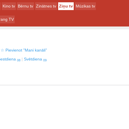
Kino tv
Bērnu tv
Zinātnes tv
Ziņu tv
Mūzikas tv
irang TV
☆
Pievienot "Mani kanāli"
estdiena
Svētdiena
08
09