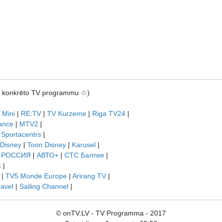
rot konkrēto TV programmu ☆)
 Mini
|
RE:TV
|
TV Kurzeme
|
Riga TV24
|
ance
|
MTV2
|
|
Sportacentrs
|
 Disney
|
Toon Disney
|
Karusel
|
|
РОССИЯ
|
АВТО+
|
СТС Балтия
|
k
|
|
TV5 Monde Europe
|
Arirang TV
|
ravel
|
Sailing Channel
|
© onTV.LV - TV Programma - 2017