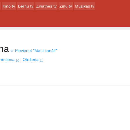
Kino tv
Bērnu tv
Zinātnes tv
Ziņu tv
Mūzikas tv
ma
☆
Pievienot "Mani kanāli"
irmdiena
Otrdiena
10
11