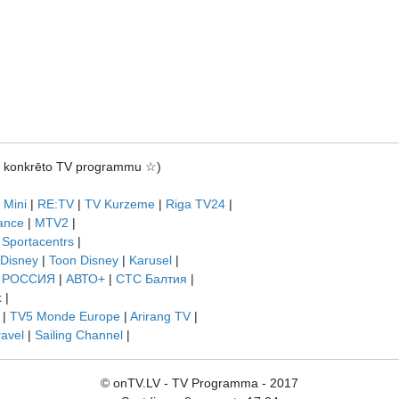
rot konkrēto TV programmu ☆)
 Mini
|
RE:TV
|
TV Kurzeme
|
Riga TV24
|
ance
|
MTV2
|
|
Sportacentrs
|
 Disney
|
Toon Disney
|
Karusel
|
|
РОССИЯ
|
АВТО+
|
СТС Балтия
|
k
|
|
TV5 Monde Europe
|
Arirang TV
|
ravel
|
Sailing Channel
|
© onTV.LV - TV Programma - 2017