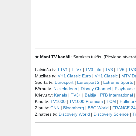
★ Mani TV kanāli:
Saraksts tukšs. (Pievieno atve
Latviešu tv:
LTV1
|
LTV7
|
TV3 Life
|
TV3
|
TV6
|
TV3
Mūzikas tv:
VH1 Classic Euro
|
VH1 Classic
|
MTV D
Sporta tv:
Eurosport
|
Eurosport 2
|
Extreme Sports
Bērnu tv:
Nickelodeon
|
Disney Channel
|
Playhouse
Krievu tv:
Kanāls
|
TV3+
|
Baltija
|
РТB International
Kino tv:
TV1000
|
TV1000 Premium
|
TCM
|
Hallmar
Ziņu tv:
CNN
|
Bloomberg
|
BBC World
|
FRANCE 24
Zinātnes tv:
Discovery World
|
Discovery Science
|
T