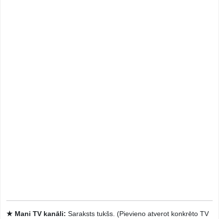
★ Mani TV kanāli:
Saraksts tukšs. (Pievieno atverot konkrēto TV