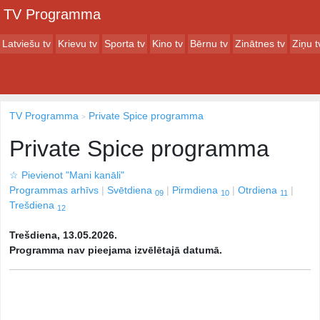
TV Programma
Latviešu tv
Krievu tv
Sporta tv
Kino tv
Bērnu tv
Zinātnes tv
Ziņu t
TV Programma
Private Spice programma
Private Spice programma
☆
Pievienot "Mani kanāli"
Programmas arhīvs
Svētdiena
Pirmdiena
Otrdiena
09
10
11
Trešdiena
12
Trešdiena, 13.05.2026.
Programma nav pieejama izvēlētajā datumā.