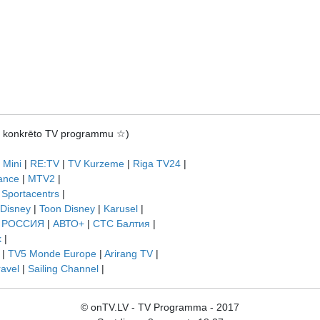
rot konkrēto TV programmu ☆)
 Mini
|
RE:TV
|
TV Kurzeme
|
Riga TV24
|
ance
|
MTV2
|
|
Sportacentrs
|
 Disney
|
Toon Disney
|
Karusel
|
|
РОССИЯ
|
АВТО+
|
СТС Балтия
|
k
|
|
TV5 Monde Europe
|
Arirang TV
|
ravel
|
Sailing Channel
|
© onTV.LV - TV Programma - 2017