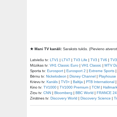
★ Mani TV kanāli:
Saraksts tukšs. (Pievieno atve
Latviešu tv:
LTV1
|
LTV7
|
TV3 Life
|
TV3
|
TV6
|
TV3
Mūzikas tv:
VH1 Classic Euro
|
VH1 Classic
|
MTV D
Sporta tv:
Eurosport
|
Eurosport 2
|
Extreme Sports
Bērnu tv:
Nickelodeon
|
Disney Channel
|
Playhouse
Krievu tv:
Kanāls
|
TV3+
|
Baltija
|
РТB International
Kino tv:
TV1000
|
TV1000 Premium
|
TCM
|
Hallmar
Ziņu tv:
CNN
|
Bloomberg
|
BBC World
|
FRANCE 24
Zinātnes tv:
Discovery World
|
Discovery Science
|
T