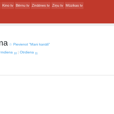
Kino tv
Bērnu tv
Zinātnes tv
Ziņu tv
Mūzikas tv
ma
☆
Pievienot "Mani kanāli"
irmdiena
Otrdiena
10
11