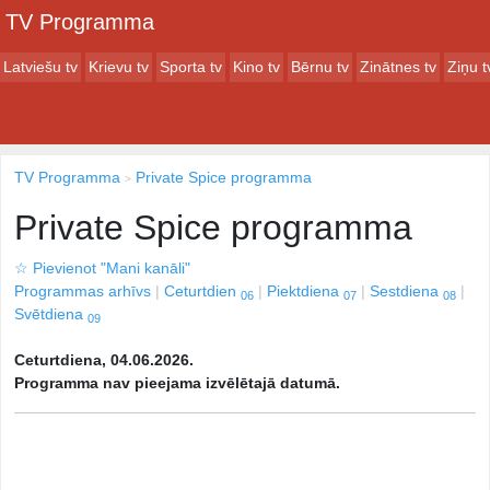
TV Programma
Latviešu tv
Krievu tv
Sporta tv
Kino tv
Bērnu tv
Zinātnes tv
Ziņu t
TV Programma
Private Spice programma
Private Spice programma
☆
Pievienot "Mani kanāli"
Programmas arhīvs
Ceturtdien
Piektdiena
Sestdiena
06
07
08
Svētdiena
09
Ceturtdiena, 04.06.2026.
Programma nav pieejama izvēlētajā datumā.