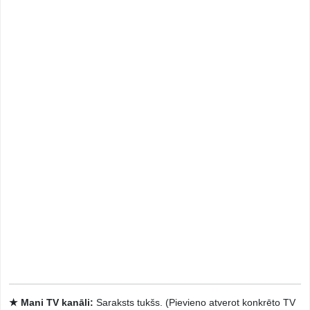
★ Mani TV kanāli:
Saraksts tukšs. (Pievieno atverot konkrēto TV