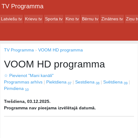
TV Programma
Latviešu tv
Krievu tv
Sporta tv
Kino tv
Bērnu tv
Zinātnes tv
Ziņu t
TV Programma
VOOM HD programma
VOOM HD programma
☆
Pievienot "Mani kanāli"
Programmas arhīvs
Piektdiena
Sestdiena
Svētdiena
07
08
09
Pirmdiena
10
Trešdiena, 03.12.2025.
Programma nav pieejama izvēlētajā datumā.