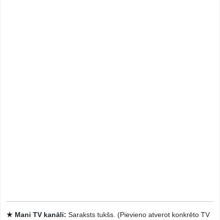
★ Mani TV kanāli:
Saraksts tukšs. (Pievieno atverot konkrēto TV