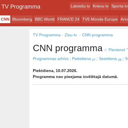
TV Programma
Latviešu tv
Krievu tv
Sporta tv
CNN
Bloomberg
BBC World
FRANCE 24
TV5 Monde Europe
Ari
TV Programma
Ziņu tv
CNN programma
CNN programma
☆
Pievienot "
Programmas arhīvs
Piektdiena
Sestdiena
S
07
08
Piektdiena, 10.07.2026.
Programma nav pieejama izvēlētajā datumā.