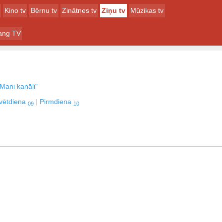
Kino tv
Bērnu tv
Zinātnes tv
Ziņu tv
Mūzikas tv
rang TV
Mani kanāli"
vētdiena
Pirmdiena
09
10