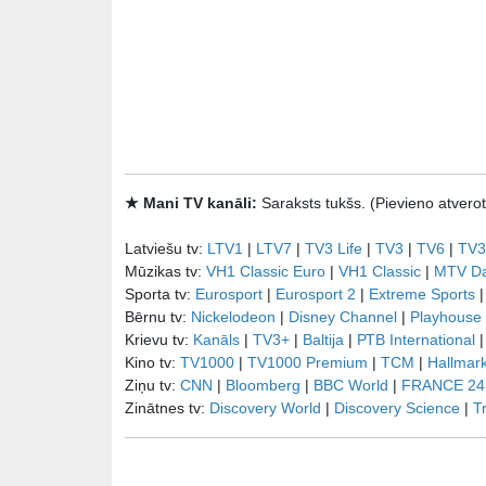
★ Mani TV kanāli:
Saraksts tukšs. (Pievieno atve
Latviešu tv:
LTV1
|
LTV7
|
TV3 Life
|
TV3
|
TV6
|
TV3
Mūzikas tv:
VH1 Classic Euro
|
VH1 Classic
|
MTV D
Sporta tv:
Eurosport
|
Eurosport 2
|
Extreme Sports
Bērnu tv:
Nickelodeon
|
Disney Channel
|
Playhouse
Krievu tv:
Kanāls
|
TV3+
|
Baltija
|
РТB International
Kino tv:
TV1000
|
TV1000 Premium
|
TCM
|
Hallmar
Ziņu tv:
CNN
|
Bloomberg
|
BBC World
|
FRANCE 24
Zinātnes tv:
Discovery World
|
Discovery Science
|
T