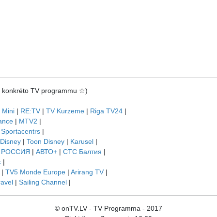
rot konkrēto TV programmu ☆)
 Mini
|
RE:TV
|
TV Kurzeme
|
Riga TV24
|
ance
|
MTV2
|
|
Sportacentrs
|
 Disney
|
Toon Disney
|
Karusel
|
|
РОССИЯ
|
АВТО+
|
СТС Балтия
|
k
|
|
TV5 Monde Europe
|
Arirang TV
|
ravel
|
Sailing Channel
|
© onTV.LV - TV Programma - 2017