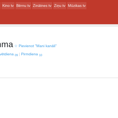
Kino tv
Bērnu tv
Zinātnes tv
Ziņu tv
Mūzikas tv
amma
☆
Pievienot "Mani kanāli"
vētdiena
Pirmdiena
09
10