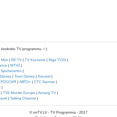
rot konkrēto TV programmu ☆)
 Mini
|
RE:TV
|
TV Kurzeme
|
Riga TV24
|
ance
|
MTV2
|
|
Sportacentrs
|
 Disney
|
Toon Disney
|
Karusel
|
|
РОССИЯ
|
АВТО+
|
СТС Балтия
|
k
|
|
TV5 Monde Europe
|
Arirang TV
|
ravel
|
Sailing Channel
|
© onTV.LV - TV Programma - 2017