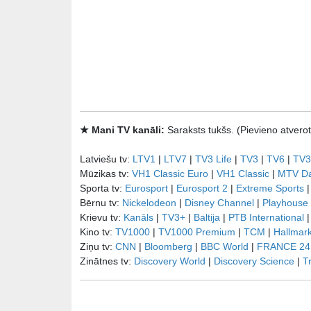
★ Mani TV kanāli:
Saraksts tukšs. (Pievieno atve
Latviešu tv:
LTV1
|
LTV7
|
TV3 Life
|
TV3
|
TV6
|
TV3
Mūzikas tv:
VH1 Classic Euro
|
VH1 Classic
|
MTV D
Sporta tv:
Eurosport
|
Eurosport 2
|
Extreme Sports
Bērnu tv:
Nickelodeon
|
Disney Channel
|
Playhouse
Krievu tv:
Kanāls
|
TV3+
|
Baltija
|
РТB International
Kino tv:
TV1000
|
TV1000 Premium
|
TCM
|
Hallmar
Ziņu tv:
CNN
|
Bloomberg
|
BBC World
|
FRANCE 24
Zinātnes tv:
Discovery World
|
Discovery Science
|
T