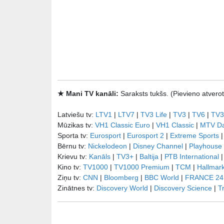
★ Mani TV kanāli:
Saraksts tukšs. (Pievieno atve
Latviešu tv:
LTV1
|
LTV7
|
TV3 Life
|
TV3
|
TV6
|
TV3
Mūzikas tv:
VH1 Classic Euro
|
VH1 Classic
|
MTV D
Sporta tv:
Eurosport
|
Eurosport 2
|
Extreme Sports
Bērnu tv:
Nickelodeon
|
Disney Channel
|
Playhouse
Krievu tv:
Kanāls
|
TV3+
|
Baltija
|
РТB International
Kino tv:
TV1000
|
TV1000 Premium
|
TCM
|
Hallmar
Ziņu tv:
CNN
|
Bloomberg
|
BBC World
|
FRANCE 24
Zinātnes tv:
Discovery World
|
Discovery Science
|
T