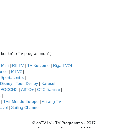
rot konkrēto TV programmu ☆)
 Mini
|
RE:TV
|
TV Kurzeme
|
Riga TV24
|
ance
|
MTV2
|
|
Sportacentrs
|
 Disney
|
Toon Disney
|
Karusel
|
|
РОССИЯ
|
АВТО+
|
СТС Балтия
|
k
|
|
TV5 Monde Europe
|
Arirang TV
|
ravel
|
Sailing Channel
|
© onTV.LV - TV Programma - 2017