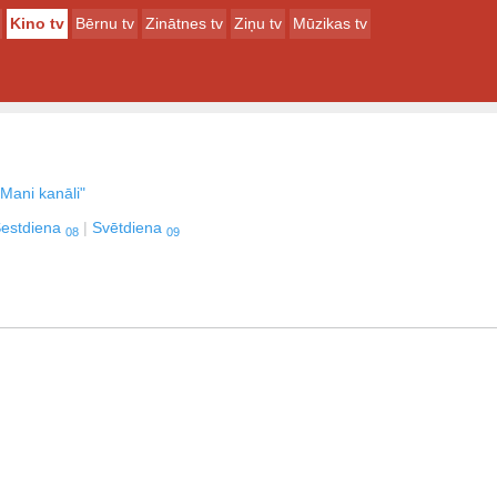
Kino tv
Bērnu tv
Zinātnes tv
Ziņu tv
Mūzikas tv
Mani kanāli"
estdiena
Svētdiena
08
09