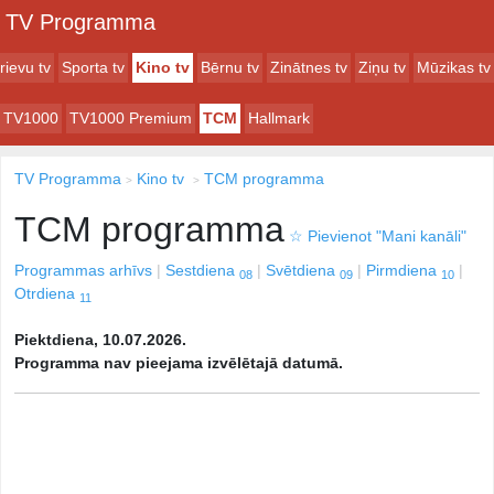
TV Programma
rievu tv
Sporta tv
Kino tv
Bērnu tv
Zinātnes tv
Ziņu tv
Mūzikas tv
TV1000
TV1000 Premium
TCM
Hallmark
TV Programma
Kino tv
TCM programma
TCM programma
☆
Pievienot "Mani kanāli"
Programmas arhīvs
Sestdiena
Svētdiena
Pirmdiena
08
09
10
Otrdiena
11
Piektdiena, 10.07.2026.
Programma nav pieejama izvēlētajā datumā.