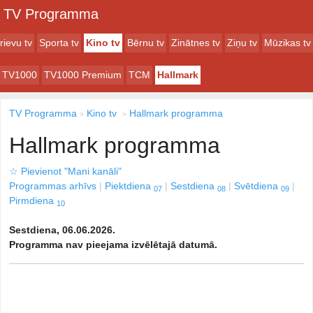
TV Programma
rievu tv
Sporta tv
Kino tv
Bērnu tv
Zinātnes tv
Ziņu tv
Mūzikas tv
TV1000
TV1000 Premium
TCM
Hallmark
TV Programma
Kino tv
Hallmark programma
Hallmark programma
☆
Pievienot "Mani kanāli"
Programmas arhīvs
Piektdiena
Sestdiena
Svētdiena
07
08
09
Pirmdiena
10
Sestdiena, 06.06.2026.
Programma nav pieejama izvēlētajā datumā.