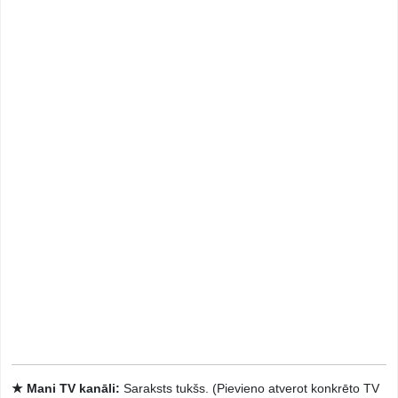
★ Mani TV kanāli:
Saraksts tukšs. (Pievieno atverot konkrēto TV