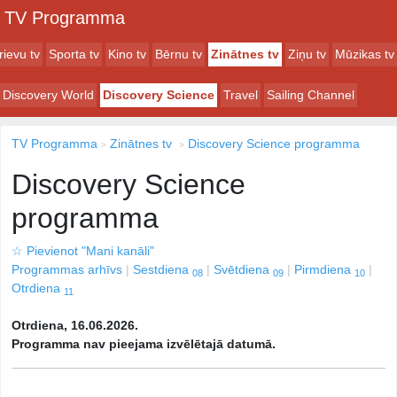
TV Programma
rievu tv
Sporta tv
Kino tv
Bērnu tv
Zinātnes tv
Ziņu tv
Mūzikas tv
Discovery World
Discovery Science
Travel
Sailing Channel
TV Programma
Zinātnes tv
Discovery Science programma
Discovery Science
programma
☆
Pievienot "Mani kanāli"
Programmas arhīvs
Sestdiena
Svētdiena
Pirmdiena
08
09
10
Otrdiena
11
Otrdiena, 16.06.2026.
Programma nav pieejama izvēlētajā datumā.