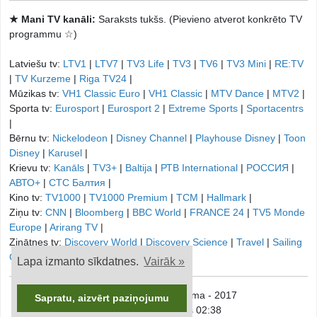
★ Mani TV kanāli:
Saraksts tukšs. (Pievieno atverot konkrēto TV
programmu ☆)
Latviešu tv:
LTV1
|
LTV7
|
TV3 Life
|
TV3
|
TV6
|
TV3 Mini
|
RE:TV
|
TV Kurzeme
|
Riga TV24
|
Mūzikas tv:
VH1 Classic Euro
|
VH1 Classic
|
MTV Dance
|
MTV2
|
Sporta tv:
Eurosport
|
Eurosport 2
|
Extreme Sports
|
Sportacentrs
|
Bērnu tv:
Nickelodeon
|
Disney Channel
|
Playhouse Disney
|
Toon
Disney
|
Karusel
|
Krievu tv:
Kanāls
|
TV3+
|
Baltija
|
РТB International
|
РОССИЯ
|
АВТО+
|
СТС Балтия
|
Kino tv:
TV1000
|
TV1000 Premium
|
TCM
|
Hallmark
|
Ziņu tv:
CNN
|
Bloomberg
|
BBC World
|
FRANCE 24
|
TV5 Monde
Europe
|
Arirang TV
|
Zinātnes tv:
Discovery World
|
Discovery Science
|
Travel
|
Sailing
Channel
|
Lapa izmanto sīkdatnes.
Vairāk »
© onTV.LV - TV Programma - 2017
Sapratu, aizvērt paziņojumu
Sestdiena, 8. augusts 02:38