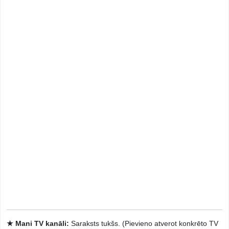
★ Mani TV kanāli:
Saraksts tukšs. (Pievieno atverot konkrēto TV