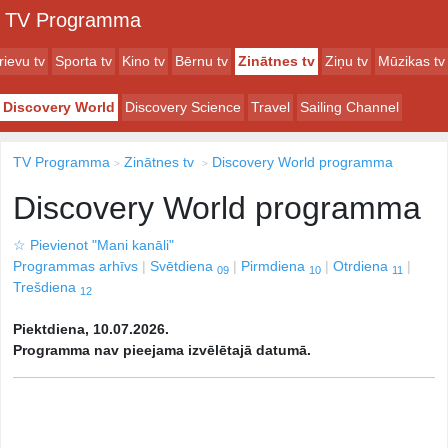
TV Programma
rievu tv
Sporta tv
Kino tv
Bērnu tv
Zinātnes tv
Ziņu tv
Mūzikas tv
Discovery World
Discovery Science
Travel
Sailing Channel
TV Programma
Zinātnes tv
Discovery World programma
Discovery World programma
☆
Pievienot "Mani kanāli"
Programmas arhīvs
Svētdiena
Pirmdiena
Otrdiena
09
10
11
Trešdiena
12
Piektdiena, 10.07.2026.
Programma nav pieejama izvēlētajā datumā.