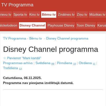
TV Programma
rievu tv
Sporta tv
Kino tv
Bērnu tv
Zinātnes tv
Ziņu tv
Mūzikas tv
Nickelodeon
Disney Channel
Playhouse Disney
Toon Disney
Karus
TV Programma
Bērnu tv
Disney Channel programma
Disney Channel programma
☆
Pievienot "Mani kanāli"
Programmas arhīvs
Svētdiena
Pirmdiena
Otrdiena
09
10
11
Trešdiena
12
Ceturtdiena, 06.11.2025.
Programma nav pieejama izvēlētajā datumā.