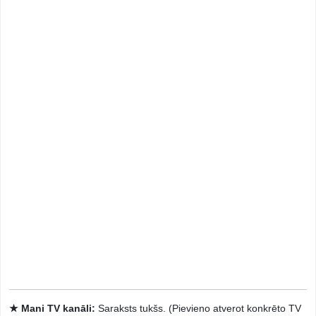
★ Mani TV kanāli:
Saraksts tukšs. (Pievieno atverot konkrēto TV