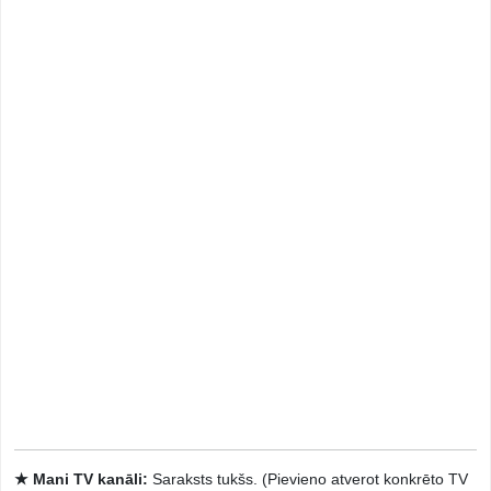
★ Mani TV kanāli:
Saraksts tukšs. (Pievieno atverot konkrēto TV