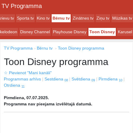
TV Programma
rievu tv
Sporta tv
Kino tv
Bērnu tv
Zinātnes tv
Ziņu tv
Mūzikas tv
ckelodeon
Disney Channel
Playhouse Disney
Toon Disney
Karusel
TV Programma
Bērnu tv
Toon Disney programma
Toon Disney programma
☆
Pievienot "Mani kanāli"
Programmas arhīvs
Sestdiena
Svētdiena
Pirmdiena
08
09
10
Otrdiena
11
Pirmdiena, 07.07.2025.
Programma nav pieejama izvēlētajā datumā.