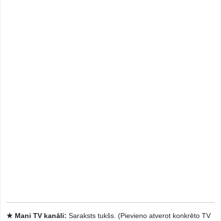
★ Mani TV kanāli:
Saraksts tukšs. (Pievieno atverot konkrēto TV