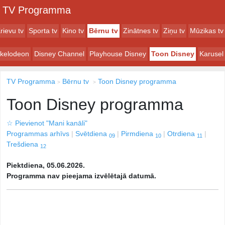
TV Programma
rievu tv
Sporta tv
Kino tv
Bērnu tv
Zinātnes tv
Ziņu tv
Mūzikas tv
ckelodeon
Disney Channel
Playhouse Disney
Toon Disney
Karusel
TV Programma
Bērnu tv
Toon Disney programma
Toon Disney programma
☆
Pievienot "Mani kanāli"
Programmas arhīvs
Svētdiena
Pirmdiena
Otrdiena
09
10
11
Trešdiena
12
Piektdiena, 05.06.2026.
Programma nav pieejama izvēlētajā datumā.