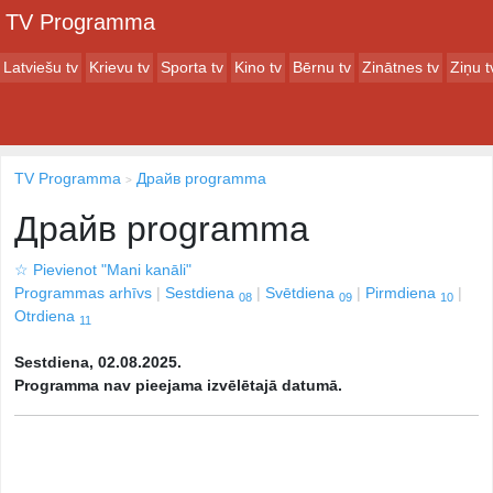
TV Programma
Latviešu tv
Krievu tv
Sporta tv
Kino tv
Bērnu tv
Zinātnes tv
Ziņu t
TV Programma
Драйв programma
Драйв programma
☆
Pievienot "Mani kanāli"
Programmas arhīvs
Sestdiena
Svētdiena
Pirmdiena
08
09
10
Otrdiena
11
Sestdiena, 02.08.2025.
Programma nav pieejama izvēlētajā datumā.