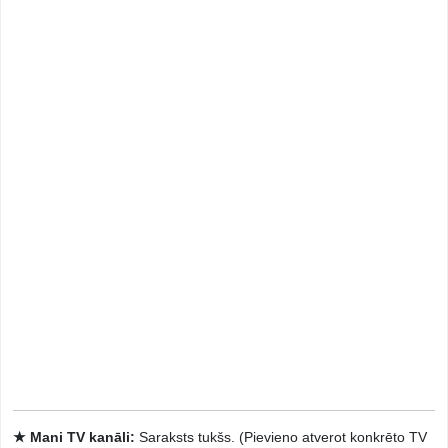
★ Mani TV kanāli:
Saraksts tukšs. (Pievieno atverot konkrēto TV