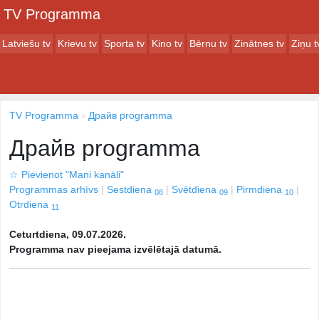
TV Programma
Latviešu tv
Krievu tv
Sporta tv
Kino tv
Bērnu tv
Zinātnes tv
Ziņu t
TV Programma
Драйв programma
Драйв programma
☆
Pievienot "Mani kanāli"
Programmas arhīvs
Sestdiena
Svētdiena
Pirmdiena
08
09
10
Otrdiena
11
Ceturtdiena, 09.07.2026.
Programma nav pieejama izvēlētajā datumā.