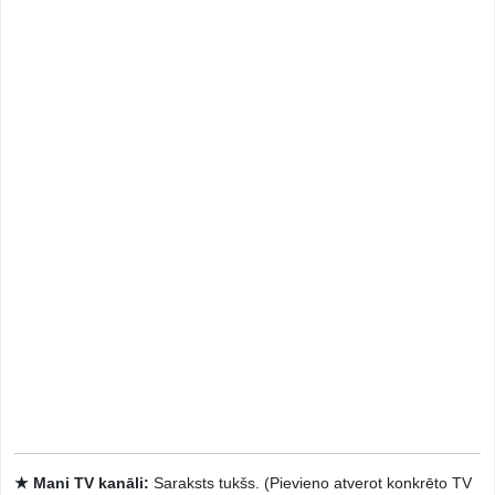
★ Mani TV kanāli:
Saraksts tukšs. (Pievieno atverot konkrēto TV