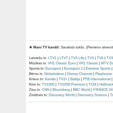
★ Mani TV kanāli:
Saraksts tukšs. (Pievieno atve
Latviešu tv:
LTV1
|
LTV7
|
TV3 Life
|
TV3
|
TV6
|
TV3
Mūzikas tv:
VH1 Classic Euro
|
VH1 Classic
|
MTV D
Sporta tv:
Eurosport
|
Eurosport 2
|
Extreme Sports
Bērnu tv:
Nickelodeon
|
Disney Channel
|
Playhouse
Krievu tv:
Kanāls
|
TV3+
|
Baltija
|
РТB International
Kino tv:
TV1000
|
TV1000 Premium
|
TCM
|
Hallmar
Ziņu tv:
CNN
|
Bloomberg
|
BBC World
|
FRANCE 24
Zinātnes tv:
Discovery World
|
Discovery Science
|
T