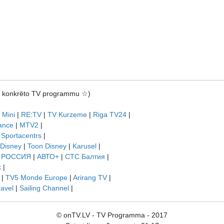
rot konkrēto TV programmu ☆)
 Mini
|
RE:TV
|
TV Kurzeme
|
Riga TV24
|
ance
|
MTV2
|
|
Sportacentrs
|
 Disney
|
Toon Disney
|
Karusel
|
|
РОССИЯ
|
АВТО+
|
СТС Балтия
|
k
|
|
TV5 Monde Europe
|
Arirang TV
|
ravel
|
Sailing Channel
|
© onTV.LV - TV Programma - 2017