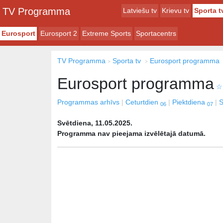
TV Programma
Latviešu tv
Krievu tv
Sporta t
Eurosport
Eurosport 2
Extreme Sports
Sportacentrs
TV Programma
Sporta tv
Eurosport programma
Eurosport programma
☆
Programmas arhīvs
Ceturtdien
Piektdiena
S
06
07
Svētdiena, 11.05.2025.
Programma nav pieejama izvēlētajā datumā.