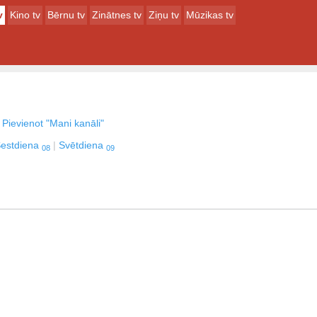
v
Kino tv
Bērnu tv
Zinātnes tv
Ziņu tv
Mūzikas tv
Pievienot "Mani kanāli"
estdiena
Svētdiena
08
09