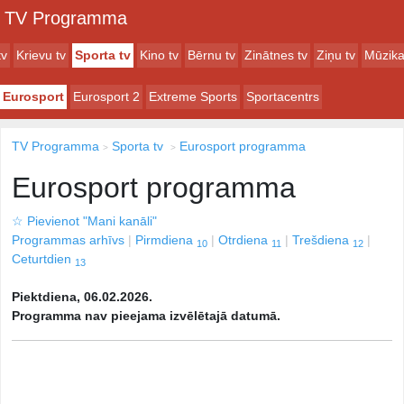
TV Programma
tv
Krievu tv
Sporta tv
Kino tv
Bērnu tv
Zinātnes tv
Ziņu tv
Mūzika
Eurosport
Eurosport 2
Extreme Sports
Sportacentrs
TV Programma
Sporta tv
Eurosport programma
Eurosport programma
☆
Pievienot "Mani kanāli"
Programmas arhīvs
Pirmdiena
Otrdiena
Trešdiena
10
11
12
Ceturtdien
13
Piektdiena, 06.02.2026.
Programma nav pieejama izvēlētajā datumā.