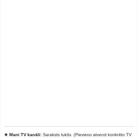
★ Mani TV kanāli:
Saraksts tukšs. (Pievieno atverot konkrēto TV