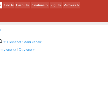
v
Kino tv
Bērnu tv
Zinātnes tv
Ziņu tv
Mūzikas tv
a
a
☆
Pievienot "Mani kanāli"
irmdiena
Otrdiena
10
11