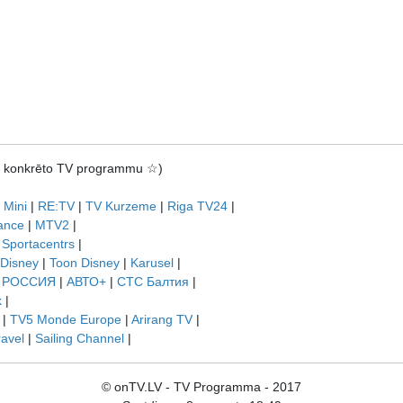
rot konkrēto TV programmu ☆)
 Mini
|
RE:TV
|
TV Kurzeme
|
Riga TV24
|
ance
|
MTV2
|
|
Sportacentrs
|
 Disney
|
Toon Disney
|
Karusel
|
|
РОССИЯ
|
АВТО+
|
СТС Балтия
|
k
|
|
TV5 Monde Europe
|
Arirang TV
|
ravel
|
Sailing Channel
|
© onTV.LV - TV Programma - 2017