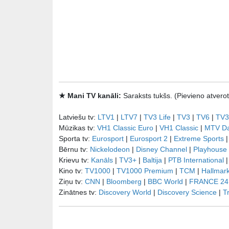
★ Mani TV kanāli:
Saraksts tukšs. (Pievieno atve
Latviešu tv:
LTV1
|
LTV7
|
TV3 Life
|
TV3
|
TV6
|
TV3
Mūzikas tv:
VH1 Classic Euro
|
VH1 Classic
|
MTV D
Sporta tv:
Eurosport
|
Eurosport 2
|
Extreme Sports
Bērnu tv:
Nickelodeon
|
Disney Channel
|
Playhouse
Krievu tv:
Kanāls
|
TV3+
|
Baltija
|
РТB International
Kino tv:
TV1000
|
TV1000 Premium
|
TCM
|
Hallmar
Ziņu tv:
CNN
|
Bloomberg
|
BBC World
|
FRANCE 24
Zinātnes tv:
Discovery World
|
Discovery Science
|
T