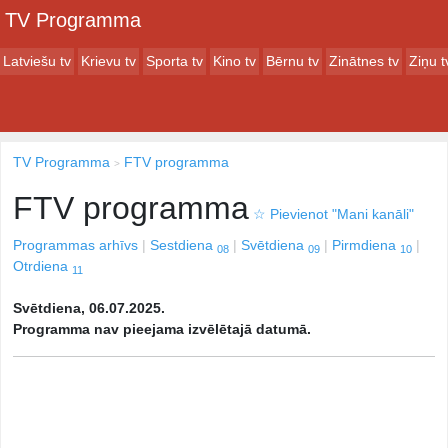
TV Programma
Latviešu tv
Krievu tv
Sporta tv
Kino tv
Bērnu tv
Zinātnes tv
Ziņu t
TV Programma
FTV programma
FTV programma
☆
Pievienot "Mani kanāli"
Programmas arhīvs
Sestdiena
Svētdiena
Pirmdiena
08
09
10
Otrdiena
11
Svētdiena, 06.07.2025.
Programma nav pieejama izvēlētajā datumā.