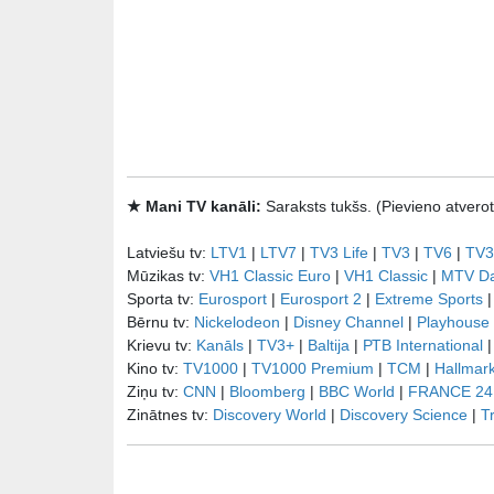
★ Mani TV kanāli:
Saraksts tukšs. (Pievieno atve
Latviešu tv:
LTV1
|
LTV7
|
TV3 Life
|
TV3
|
TV6
|
TV3
Mūzikas tv:
VH1 Classic Euro
|
VH1 Classic
|
MTV D
Sporta tv:
Eurosport
|
Eurosport 2
|
Extreme Sports
Bērnu tv:
Nickelodeon
|
Disney Channel
|
Playhouse
Krievu tv:
Kanāls
|
TV3+
|
Baltija
|
РТB International
Kino tv:
TV1000
|
TV1000 Premium
|
TCM
|
Hallmar
Ziņu tv:
CNN
|
Bloomberg
|
BBC World
|
FRANCE 24
Zinātnes tv:
Discovery World
|
Discovery Science
|
T