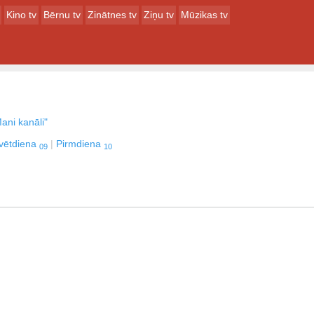
Kino tv
Bērnu tv
Zinātnes tv
Ziņu tv
Mūzikas tv
ani kanāli"
vētdiena
Pirmdiena
09
10