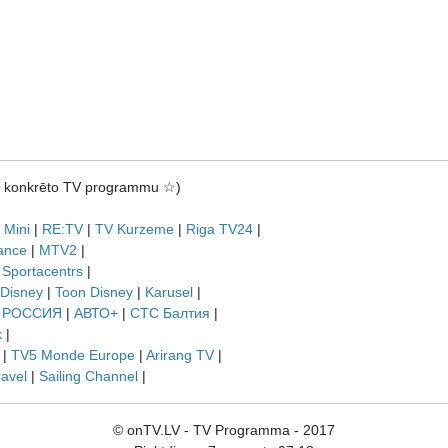
rot konkrēto TV programmu ☆)
 Mini
|
RE:TV
|
TV Kurzeme
|
Riga TV24
|
ance
|
MTV2
|
|
Sportacentrs
|
 Disney
|
Toon Disney
|
Karusel
|
|
РОССИЯ
|
АВТО+
|
СТС Балтия
|
k
|
|
TV5 Monde Europe
|
Arirang TV
|
ravel
|
Sailing Channel
|
© onTV.LV - TV Programma - 2017