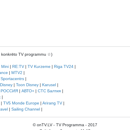
rot konkrēto TV programmu ☆)
 Mini
|
RE:TV
|
TV Kurzeme
|
Riga TV24
|
ance
|
MTV2
|
|
Sportacentrs
|
 Disney
|
Toon Disney
|
Karusel
|
|
РОССИЯ
|
АВТО+
|
СТС Балтия
|
k
|
|
TV5 Monde Europe
|
Arirang TV
|
ravel
|
Sailing Channel
|
© onTV.LV - TV Programma - 2017