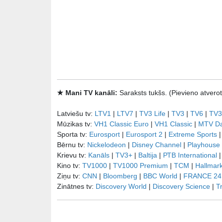
★ Mani TV kanāli:
Saraksts tukšs. (Pievieno atve
Latviešu tv:
LTV1
|
LTV7
|
TV3 Life
|
TV3
|
TV6
|
TV3
Mūzikas tv:
VH1 Classic Euro
|
VH1 Classic
|
MTV D
Sporta tv:
Eurosport
|
Eurosport 2
|
Extreme Sports
Bērnu tv:
Nickelodeon
|
Disney Channel
|
Playhouse
Krievu tv:
Kanāls
|
TV3+
|
Baltija
|
РТB International
Kino tv:
TV1000
|
TV1000 Premium
|
TCM
|
Hallmar
Ziņu tv:
CNN
|
Bloomberg
|
BBC World
|
FRANCE 24
Zinātnes tv:
Discovery World
|
Discovery Science
|
T