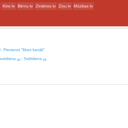
Kino tv
Bērnu tv
Zinātnes tv
Ziņu tv
Mūzikas tv
☆
Pievienot "Mani kanāli"
estdiena
Svētdiena
08
09