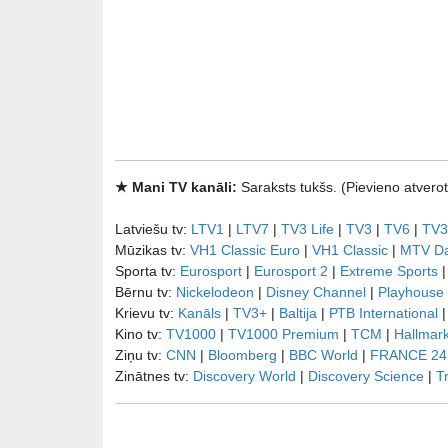
★ Mani TV kanāli:
Saraksts tukšs. (Pievieno atve
Latviešu tv:
LTV1
|
LTV7
|
TV3 Life
|
TV3
|
TV6
|
TV3
Mūzikas tv:
VH1 Classic Euro
|
VH1 Classic
|
MTV D
Sporta tv:
Eurosport
|
Eurosport 2
|
Extreme Sports
Bērnu tv:
Nickelodeon
|
Disney Channel
|
Playhouse
Krievu tv:
Kanāls
|
TV3+
|
Baltija
|
РТB International
Kino tv:
TV1000
|
TV1000 Premium
|
TCM
|
Hallmar
Ziņu tv:
CNN
|
Bloomberg
|
BBC World
|
FRANCE 24
Zinātnes tv:
Discovery World
|
Discovery Science
|
T