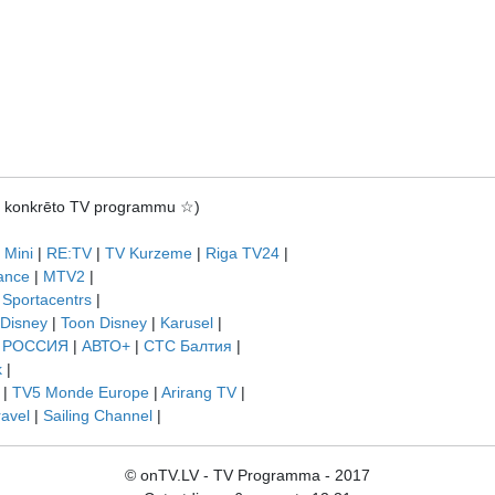
rot konkrēto TV programmu ☆)
 Mini
|
RE:TV
|
TV Kurzeme
|
Riga TV24
|
ance
|
MTV2
|
|
Sportacentrs
|
 Disney
|
Toon Disney
|
Karusel
|
|
РОССИЯ
|
АВТО+
|
СТС Балтия
|
k
|
|
TV5 Monde Europe
|
Arirang TV
|
ravel
|
Sailing Channel
|
© onTV.LV - TV Programma - 2017