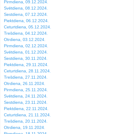
Pirmdiena, 09.12.2024.
Svētdiena, 08.12.2024.
Sestdiena, 07.12.2024.
Piektdiena, 06.12.2024.
Ceturtdiena, 05.12.2024.
Trešdiena, 04.12.2024.
Otrdiena, 03.12.2024.
Pirmdiena, 02.12.2024.
Svētdiena, 01.12.2024.
Sestdiena, 30.11.2024.
Piektdiena, 29.11.2024.
Ceturtdiena, 28.11.2024.
Trešdiena, 27.11.2024.
Otrdiena, 26.11.2024.
Pirmdiena, 25.11.2024.
Svētdiena, 24.11.2024.
Sestdiena, 23.11.2024.
Piektdiena, 22.11.2024.
Ceturtdiena, 21.11.2024.
Trešdiena, 20.11.2024.
Otrdiena, 19.11.2024.
Pirmdiena, 18.11.2024.