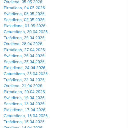
Otrdiena, 05.05.2026.
Pirmdiena, 04.05.2026.
Svētdiena, 03.05.2026.
Sestdiena, 02.05.2026.
Piektdiena, 01.05.2026.
Ceturtdiena, 30.04.2026.
Trešdiena, 29.04.2026.
Otrdiena, 28.04.2026.
Pirmdiena, 27.04.2026.
Svētdiena, 26.04.2026.
Sestdiena, 25.04.2026.
Piektdiena, 24.04.2026.
Ceturtdiena, 23.04.2026.
Trešdiena, 22.04.2026.
Otrdiena, 21.04.2026.
Pirmdiena, 20.04.2026.
Svētdiena, 19.04.2026.
Sestdiena, 18.04.2026.
Piektdiena, 17.04.2026.
Ceturtdiena, 16.04.2026.
Trešdiena, 15.04.2026.
Otrdiena, 14.04.2026.