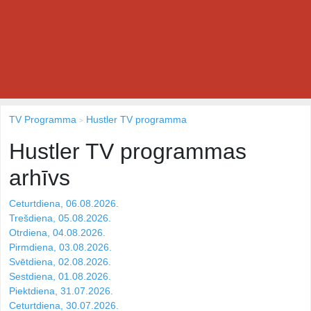
TV Programma
Hustler TV programma
Hustler TV programmas
arhīvs
Ceturtdiena, 06.08.2026.
Trešdiena, 05.08.2026.
Otrdiena, 04.08.2026.
Pirmdiena, 03.08.2026.
Svētdiena, 02.08.2026.
Sestdiena, 01.08.2026.
Piektdiena, 31.07.2026.
Ceturtdiena, 30.07.2026.