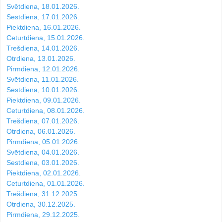
Svētdiena, 18.01.2026.
Sestdiena, 17.01.2026.
Piektdiena, 16.01.2026.
Ceturtdiena, 15.01.2026.
Trešdiena, 14.01.2026.
Otrdiena, 13.01.2026.
Pirmdiena, 12.01.2026.
Svētdiena, 11.01.2026.
Sestdiena, 10.01.2026.
Piektdiena, 09.01.2026.
Ceturtdiena, 08.01.2026.
Trešdiena, 07.01.2026.
Otrdiena, 06.01.2026.
Pirmdiena, 05.01.2026.
Svētdiena, 04.01.2026.
Sestdiena, 03.01.2026.
Piektdiena, 02.01.2026.
Ceturtdiena, 01.01.2026.
Trešdiena, 31.12.2025.
Otrdiena, 30.12.2025.
Pirmdiena, 29.12.2025.