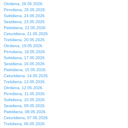
Otrdiena, 26.05.2026.
Pirmdiena, 25.05.2026.
Svētdiena, 24.05.2026.
Sestdiena, 23.05.2026.
Piektdiena, 22.05.2026.
Ceturtdiena, 21.05.2026.
Trešdiena, 20.05.2026.
Otrdiena, 19.05.2026.
Pirmdiena, 18.05.2026.
Svētdiena, 17.05.2026.
Sestdiena, 16.05.2026.
Piektdiena, 15.05.2026.
Ceturtdiena, 14.05.2026.
Trešdiena, 13.05.2026.
Otrdiena, 12.05.2026.
Pirmdiena, 11.05.2026.
Svētdiena, 10.05.2026.
Sestdiena, 09.05.2026.
Piektdiena, 08.05.2026.
Ceturtdiena, 07.05.2026.
Trešdiena, 06.05.2026.