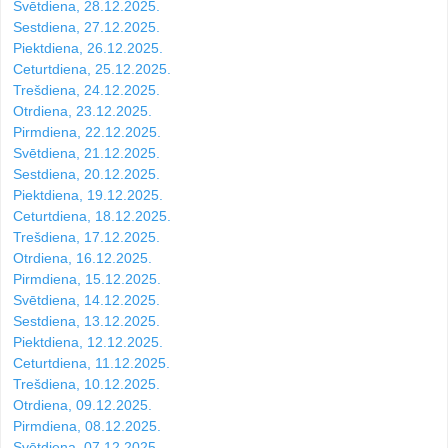
Svētdiena, 28.12.2025.
Sestdiena, 27.12.2025.
Piektdiena, 26.12.2025.
Ceturtdiena, 25.12.2025.
Trešdiena, 24.12.2025.
Otrdiena, 23.12.2025.
Pirmdiena, 22.12.2025.
Svētdiena, 21.12.2025.
Sestdiena, 20.12.2025.
Piektdiena, 19.12.2025.
Ceturtdiena, 18.12.2025.
Trešdiena, 17.12.2025.
Otrdiena, 16.12.2025.
Pirmdiena, 15.12.2025.
Svētdiena, 14.12.2025.
Sestdiena, 13.12.2025.
Piektdiena, 12.12.2025.
Ceturtdiena, 11.12.2025.
Trešdiena, 10.12.2025.
Otrdiena, 09.12.2025.
Pirmdiena, 08.12.2025.
Svētdiena, 07.12.2025.