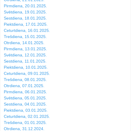
Pirmdiena, 20.01.2025.
Svētdiena, 19.01.2025.
Sestdiena, 18.01.2025.
Piektdiena, 17.01.2025.
Ceturtdiena, 16.01.2025.
Trešdiena, 15.01.2025.
Otrdiena, 14.01.2025.
Pirmdiena, 13.01.2025.
Svētdiena, 12.01.2025.
Sestdiena, 11.01.2025.
Piektdiena, 10.01.2025.
Ceturtdiena, 09.01.2025.
Trešdiena, 08.01.2025.
Otrdiena, 07.01.2025.
Pirmdiena, 06.01.2025.
Svētdiena, 05.01.2025.
Sestdiena, 04.01.2025.
Piektdiena, 03.01.2025.
Ceturtdiena, 02.01.2025.
Trešdiena, 01.01.2025.
Otrdiena, 31.12.2024.