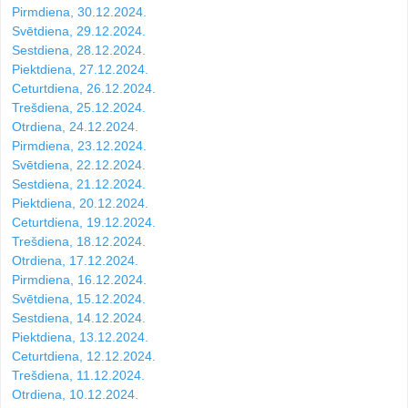
Pirmdiena, 30.12.2024.
Svētdiena, 29.12.2024.
Sestdiena, 28.12.2024.
Piektdiena, 27.12.2024.
Ceturtdiena, 26.12.2024.
Trešdiena, 25.12.2024.
Otrdiena, 24.12.2024.
Pirmdiena, 23.12.2024.
Svētdiena, 22.12.2024.
Sestdiena, 21.12.2024.
Piektdiena, 20.12.2024.
Ceturtdiena, 19.12.2024.
Trešdiena, 18.12.2024.
Otrdiena, 17.12.2024.
Pirmdiena, 16.12.2024.
Svētdiena, 15.12.2024.
Sestdiena, 14.12.2024.
Piektdiena, 13.12.2024.
Ceturtdiena, 12.12.2024.
Trešdiena, 11.12.2024.
Otrdiena, 10.12.2024.