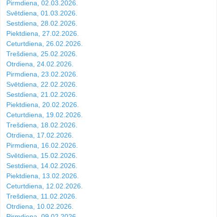
Pirmdiena, 02.03.2026.
Svētdiena, 01.03.2026.
Sestdiena, 28.02.2026.
Piektdiena, 27.02.2026.
Ceturtdiena, 26.02.2026.
Trešdiena, 25.02.2026.
Otrdiena, 24.02.2026.
Pirmdiena, 23.02.2026.
Svētdiena, 22.02.2026.
Sestdiena, 21.02.2026.
Piektdiena, 20.02.2026.
Ceturtdiena, 19.02.2026.
Trešdiena, 18.02.2026.
Otrdiena, 17.02.2026.
Pirmdiena, 16.02.2026.
Svētdiena, 15.02.2026.
Sestdiena, 14.02.2026.
Piektdiena, 13.02.2026.
Ceturtdiena, 12.02.2026.
Trešdiena, 11.02.2026.
Otrdiena, 10.02.2026.
Pirmdiena, 09.02.2026.