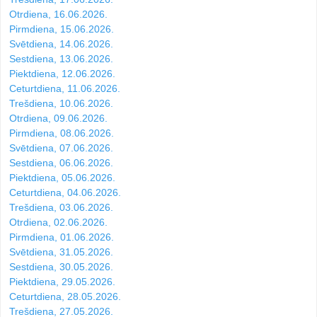
Otrdiena, 16.06.2026.
Pirmdiena, 15.06.2026.
Svētdiena, 14.06.2026.
Sestdiena, 13.06.2026.
Piektdiena, 12.06.2026.
Ceturtdiena, 11.06.2026.
Trešdiena, 10.06.2026.
Otrdiena, 09.06.2026.
Pirmdiena, 08.06.2026.
Svētdiena, 07.06.2026.
Sestdiena, 06.06.2026.
Piektdiena, 05.06.2026.
Ceturtdiena, 04.06.2026.
Trešdiena, 03.06.2026.
Otrdiena, 02.06.2026.
Pirmdiena, 01.06.2026.
Svētdiena, 31.05.2026.
Sestdiena, 30.05.2026.
Piektdiena, 29.05.2026.
Ceturtdiena, 28.05.2026.
Trešdiena, 27.05.2026.