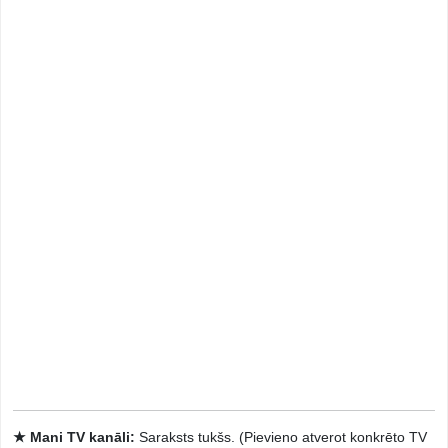
★ Mani TV kanāli:
Saraksts tukšs. (Pievieno atverot konkrēto TV