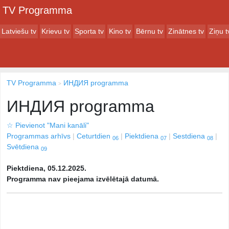
TV Programma
Latviešu tv
Krievu tv
Sporta tv
Kino tv
Bērnu tv
Zinātnes tv
Ziņu t
TV Programma
ИНДИЯ programma
ИНДИЯ programma
☆
Pievienot "Mani kanāli"
Programmas arhīvs
Ceturtdien
Piektdiena
Sestdiena
06
07
08
Svētdiena
09
Piektdiena, 05.12.2025.
Programma nav pieejama izvēlētajā datumā.