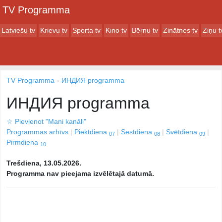
TV Programma
Latviešu tv
Krievu tv
Sporta tv
Kino tv
Bērnu tv
Zinātnes tv
Ziņu t
TV Programma
ИНДИЯ programma
ИНДИЯ programma
☆
Pievienot "Mani kanāli"
Programmas arhīvs
Piektdiena
Sestdiena
Svētdiena
07
08
09
Pirmdiena
10
Trešdiena, 13.05.2026.
Programma nav pieejama izvēlētajā datumā.