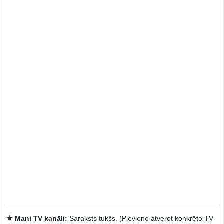
★ Mani TV kanāli:
Saraksts tukšs. (Pievieno atverot konkrēto TV