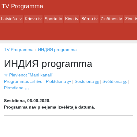
TV Programma
Latviešu tv
Krievu tv
Sporta tv
Kino tv
Bērnu tv
Zinātnes tv
Ziņu t
TV Programma
ИНДИЯ programma
ИНДИЯ programma
☆
Pievienot "Mani kanāli"
Programmas arhīvs
Piektdiena
Sestdiena
Svētdiena
07
08
09
Pirmdiena
10
Sestdiena, 06.06.2026.
Programma nav pieejama izvēlētajā datumā.