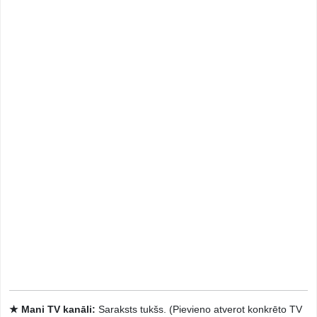
★ Mani TV kanāli:
Saraksts tukšs. (Pievieno atverot konkrēto TV