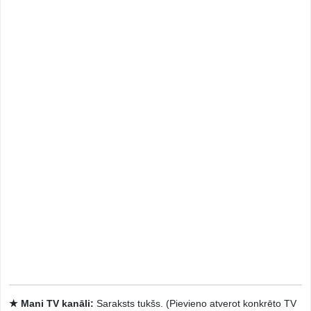
★ Mani TV kanāli:
Saraksts tukšs. (Pievieno atverot konkrēto TV