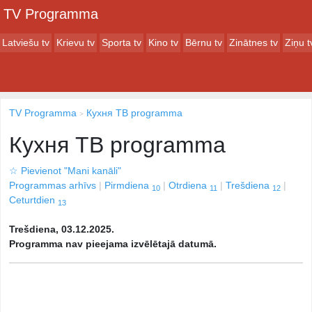
TV Programma
Latviešu tv
Krievu tv
Sporta tv
Kino tv
Bērnu tv
Zinātnes tv
Ziņu t
TV Programma
Кухня ТВ programma
Кухня ТВ programma
☆
Pievienot "Mani kanāli"
Programmas arhīvs
Pirmdiena
Otrdiena
Trešdiena
10
11
12
Ceturtdien
13
Trešdiena, 03.12.2025.
Programma nav pieejama izvēlētajā datumā.