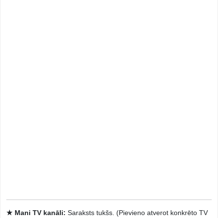
★ Mani TV kanāli:
Saraksts tukšs. (Pievieno atverot konkrēto TV