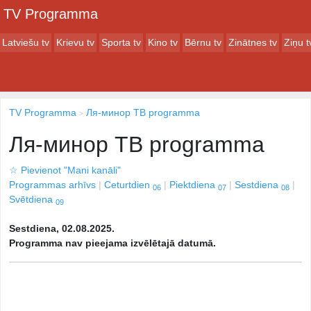
TV Programma
Latviešu tv
Krievu tv
Sporta tv
Kino tv
Bērnu tv
Zinātnes tv
Ziņu t
TV Programma
Ля-минор ТВ programma
Ля-минор ТВ programma
☆
Pievienot "Mani kanāli"
Programmas arhīvs
Ceturtdien
Piektdiena
Sestdiena
06
07
08
Svētdiena
09
Sestdiena, 02.08.2025.
Programma nav pieejama izvēlētajā datumā.