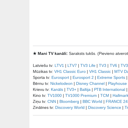
★ Mani TV kanāli:
Saraksts tukšs. (Pievieno atve
Latviešu tv:
LTV1
|
LTV7
|
TV3 Life
|
TV3
|
TV6
|
TV3
Mūzikas tv:
VH1 Classic Euro
|
VH1 Classic
|
MTV D
Sporta tv:
Eurosport
|
Eurosport 2
|
Extreme Sports
Bērnu tv:
Nickelodeon
|
Disney Channel
|
Playhouse
Krievu tv:
Kanāls
|
TV3+
|
Baltija
|
РТB International
Kino tv:
TV1000
|
TV1000 Premium
|
TCM
|
Hallmar
Ziņu tv:
CNN
|
Bloomberg
|
BBC World
|
FRANCE 24
Zinātnes tv:
Discovery World
|
Discovery Science
|
T