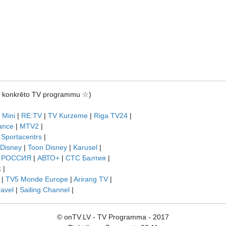
rot konkrēto TV programmu ☆)
 Mini
|
RE:TV
|
TV Kurzeme
|
Riga TV24
|
ance
|
MTV2
|
|
Sportacentrs
|
 Disney
|
Toon Disney
|
Karusel
|
|
РОССИЯ
|
АВТО+
|
СТС Балтия
|
k
|
|
TV5 Monde Europe
|
Arirang TV
|
ravel
|
Sailing Channel
|
© onTV.LV - TV Programma - 2017