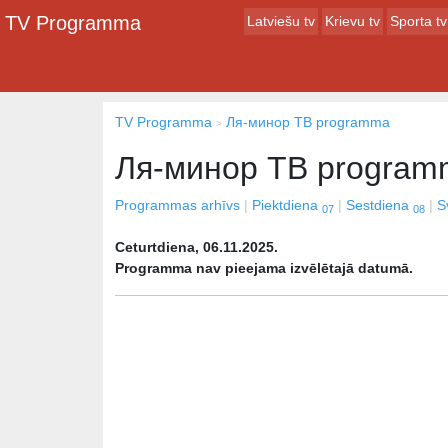
TV Programma
Latviešu tv
Krievu tv
Sporta tv
TV Programma
Ля-минор ТВ programma
Ля-минор ТВ program
Programmas arhīvs
Piektdiena
Sestdiena
S
07
08
Ceturtdiena, 06.11.2025.
Programma nav pieejama izvēlētajā datumā.