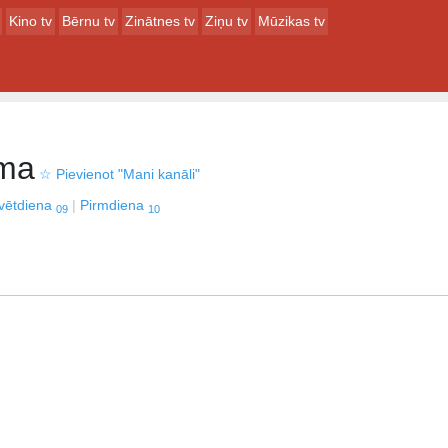
Kino tv
Bērnu tv
Zinātnes tv
Ziņu tv
Mūzikas tv
ma
☆
Pievienot "Mani kanāli"
vētdiena
Pirmdiena
09
10