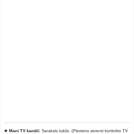
★ Mani TV kanāli:
Saraksts tukšs. (Pievieno atverot konkrēto TV