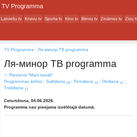
TV Programma
Latviešu tv
Krievu tv
Sporta tv
Kino tv
Bērnu tv
Zinātnes tv
Ziņu t
TV Programma
Ля-минор ТВ programma
Ля-минор ТВ programma
☆
Pievienot "Mani kanāli"
Programmas arhīvs
Svētdiena
Pirmdiena
Otrdiena
09
10
11
Trešdiena
12
Ceturtdiena, 04.06.2026.
Programma nav pieejama izvēlētajā datumā.