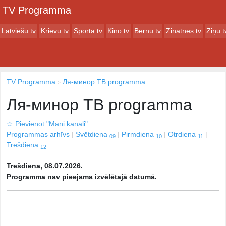
TV Programma
Latviešu tv
Krievu tv
Sporta tv
Kino tv
Bērnu tv
Zinātnes tv
Ziņu t
TV Programma
Ля-минор ТВ programma
Ля-минор ТВ programma
☆
Pievienot "Mani kanāli"
Programmas arhīvs
Svētdiena
Pirmdiena
Otrdiena
09
10
11
Trešdiena
12
Trešdiena, 08.07.2026.
Programma nav pieejama izvēlētajā datumā.