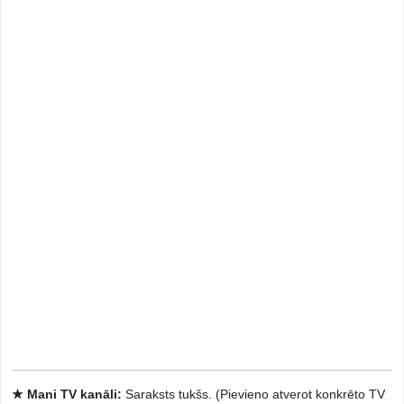
★ Mani TV kanāli:
Saraksts tukšs. (Pievieno atverot konkrēto TV