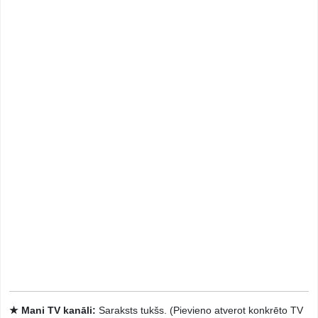
★ Mani TV kanāli:
Saraksts tukšs. (Pievieno atverot konkrēto TV