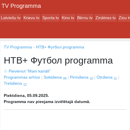
TV Programma
Latviešu tv
Krievu tv
Sporta tv
Kino tv
Bērnu tv
Zinātnes tv
Ziņu t
TV Programma
НТВ+ Футбол programma
НТВ+ Футбол programma
☆
Pievienot "Mani kanāli"
Programmas arhīvs
Svētdiena
Pirmdiena
Otrdiena
09
10
11
Trešdiena
12
Piektdiena, 05.09.2025.
Programma nav pieejama izvēlētajā datumā.