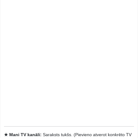
★ Mani TV kanāli:
Saraksts tukšs. (Pievieno atverot konkrēto TV