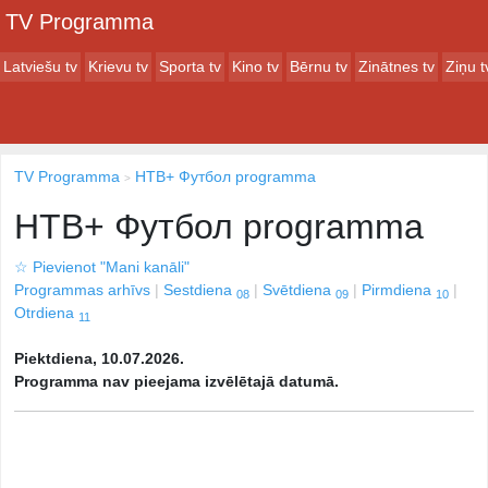
TV Programma
Latviešu tv
Krievu tv
Sporta tv
Kino tv
Bērnu tv
Zinātnes tv
Ziņu t
TV Programma
НТВ+ Футбол programma
НТВ+ Футбол programma
☆
Pievienot "Mani kanāli"
Programmas arhīvs
Sestdiena
Svētdiena
Pirmdiena
08
09
10
Otrdiena
11
Piektdiena, 10.07.2026.
Programma nav pieejama izvēlētajā datumā.