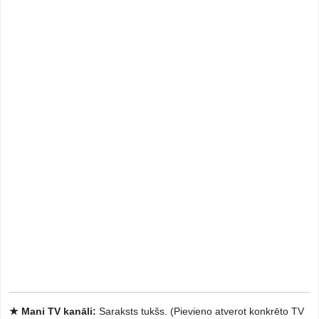
★ Mani TV kanāli:
Saraksts tukšs. (Pievieno atverot konkrēto TV