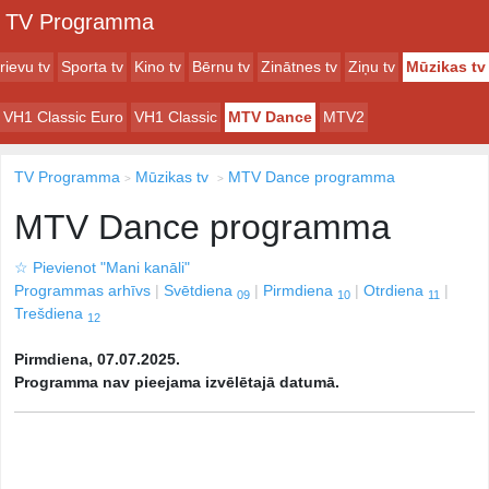
TV Programma
rievu tv
Sporta tv
Kino tv
Bērnu tv
Zinātnes tv
Ziņu tv
Mūzikas tv
VH1 Classic Euro
VH1 Classic
MTV Dance
MTV2
TV Programma
Mūzikas tv
MTV Dance programma
MTV Dance programma
☆
Pievienot "Mani kanāli"
Programmas arhīvs
Svētdiena
Pirmdiena
Otrdiena
09
10
11
Trešdiena
12
Pirmdiena, 07.07.2025.
Programma nav pieejama izvēlētajā datumā.